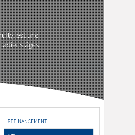
uity, est une
anadiens âgés
REFINANCEMENT