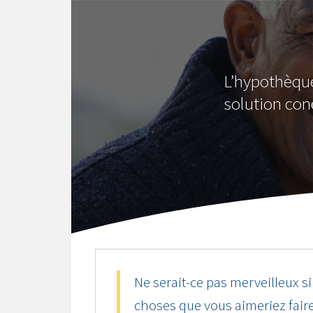
L’hypothèque
solution con
Ne serait-ce pas merveilleux si
choses que vous aimeriez fair