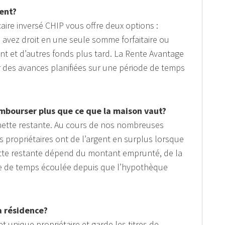
gent?
ire inversé CHIP vous offre deux options :
 avez droit en une seule somme forfaitaire ou
nt et d’autres fonds plus tard. La Rente Avantage
r des avances planifiées sur une période de temps
embourser plus que ce que la maison vaut?
 nette restante. Au cours de nos nombreuses
 propriétaires ont de l’argent en surplus lorsque
ette restante dépend du montant emprunté, de la
ode de temps écoulée depuis que l’hypothèque
a résidence?
t unique propriétaire et garde les titres de