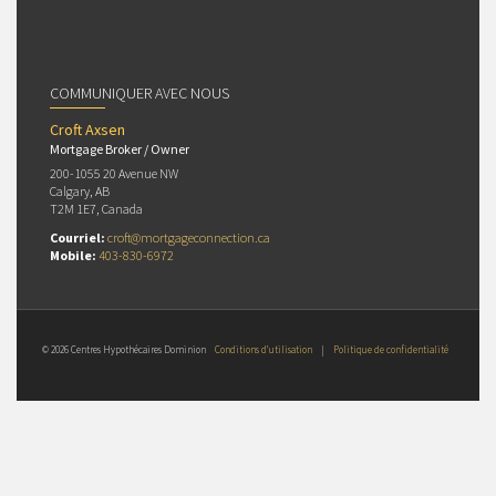
COMMUNIQUER AVEC NOUS
Croft Axsen
Mortgage Broker / Owner
200-1055 20 Avenue NW
Calgary, AB
T2M 1E7, Canada
Courriel:
croft@mortgageconnection.ca
Mobile:
403-830-6972
© 2026 Centres Hypothécaires Dominion
Conditions d’utilisation
|
Politique de confidentialité